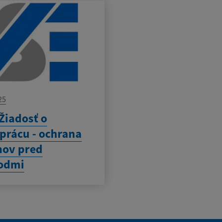
25
 Žiadosť o
prácu - ochrana
nov pred
odmi