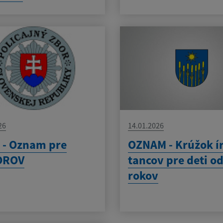
26
14.01.2026
 - Oznam pre
OZNAM - Krúžok í
OROV
tancov pre deti od
rokov