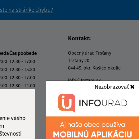
 ste na stránke chybu?
vás užitočné?
e pre vás užitočné?
Kontakt:
Obecný úrad Trsťany
beda
Čas poobede
Trsťany 20
2:00
12:30 - 17:00
044 45, okr. Košice-okolie
2:00
12:30 - 15:30
2:00
12:30 - 17:00
info@trstany.sk
2:00
12:30 - 14:00
Nezobrazovať
+421 55 696 53 26
2:00
IČO: 00324825
ka:
12:00 - 12:30
enie vášho
ám
števnosti