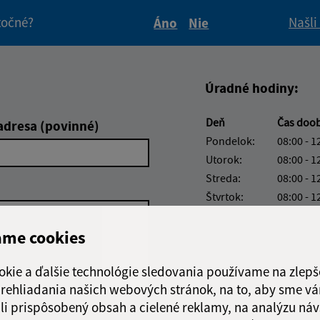
itočné?
Našli
Áno
Nie
Boli tieto informácie pre 
Boli tieto informáci
Úradné hodiny:
Deň
Čas doo
adresa (povinné)
Pondelok:
08:00 - 1
Utorok:
08:00 - 1
Streda:
08:00 - 1
Štvrtok:
08:00 - 1
Piatok:
08:00 - 1
ame cookies
Obedňajšia prestáv
okie a ďalšie technológie sledovania používame na zlepš
 prehliadania našich webových stránok, na to, aby sme v
li prispôsobený obsah a cielené reklamy, na analýzu náv