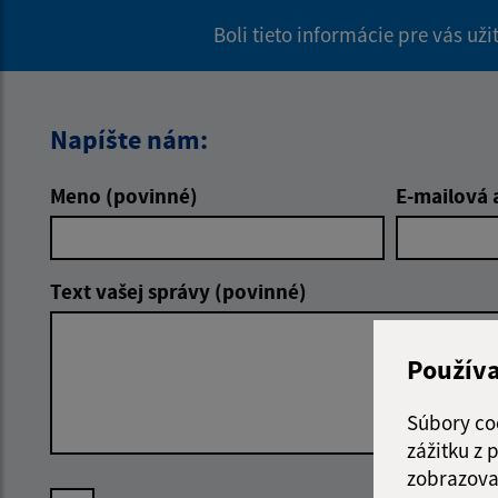
Boli tieto informácie pre vás už
Napíšte nám:
Meno (povinné)
E-mailová 
Text vašej správy (povinné)
Použív
Súbory co
zážitku z
zobrazova