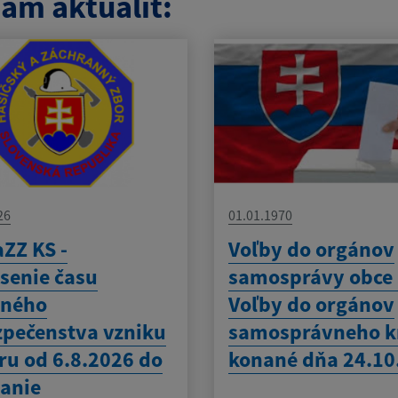
am aktualít:
26
01.01.1970
ZZ KS -
Voľby do orgánov
senie času
samosprávy obce
eného
Voľby do orgánov
pečenstva vzniku
samosprávneho k
ru od 6.8.2026 do
konané dňa 24.10
anie