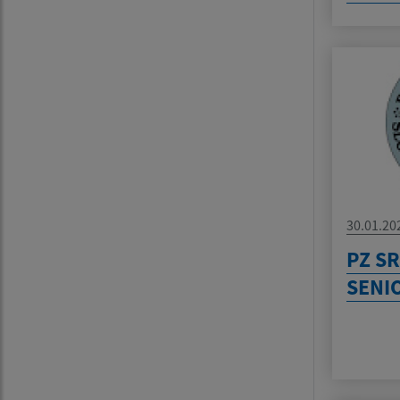
30.01.20
PZ SR
SENI