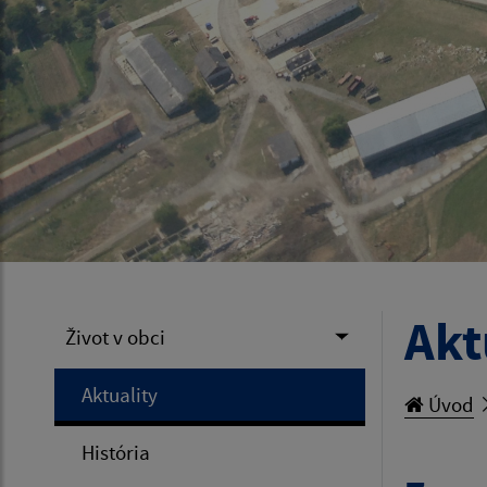
Akt
Život v obci
Aktuality
Úvod
História