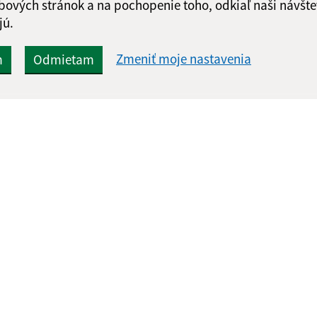
Google reCaptcha Response
bových stránok a na pochopenie toho, odkiaľ naši návšte
Odoslať správu
jú.
Zmeniť moje nastavenia
m
Odmietam