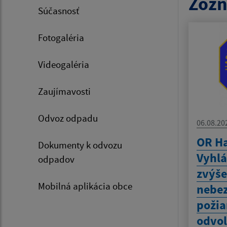
Zozn
Súčasnosť
Fotogaléria
Videogaléria
Zaujímavosti
Odvoz odpadu
06.08.20
OR Ha
Dokumenty k odvozu
Vyhlá
odpadov
zvýš
Mobilná aplikácia obce
nebez
požia
odvol