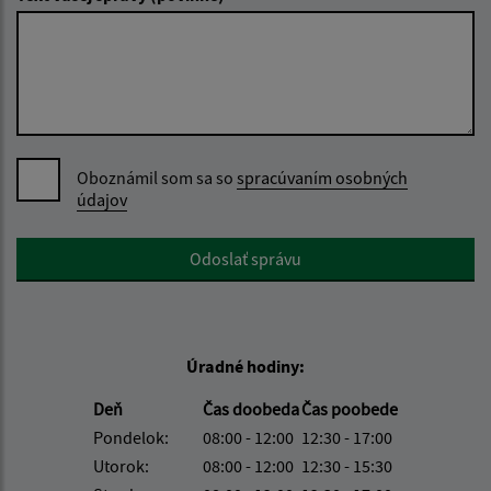
Oboznámil som sa so
spracúvaním osobných
údajov
Google reCaptcha Response
Odoslať správu
Úradné hodiny:
Deň
Čas doobeda
Čas poobede
Pondelok:
08:00 - 12:00
12:30 - 17:00
Utorok:
08:00 - 12:00
12:30 - 15:30