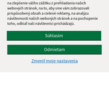
na zlepšenie vášho zážitku z prehliadania našich
webových stránok, na to, aby sme vám zobrazovali
prispôsobený obsah a cielené reklamy, na analýzu
návštevnosti našich webových stránok a na pochopenie
toho, odkiaľ naši návštevníci prichádzajú.
Súhlasím
Odmietam
Zmeniť moje nastavenia
Informácie o stránke:
Vyhlásenie o prístupnosti
Autorské práva
Ochrana osobných údajov
Navigácia:
Vytlačiť aktuálnu stránku