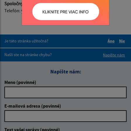
Spoločný školský úrad Bidovce:
Telefón:
0944 540 521
- školská agenda
Je táto stránka užitočná?
Áno
Nie
Boli tieto 
Boli 
Našli ste na stránke chybu?
Napíšte nám
Napíšte nám:
Meno (povinné)
E-mailová adresa (povinné)
Text vašej správy (povinné)