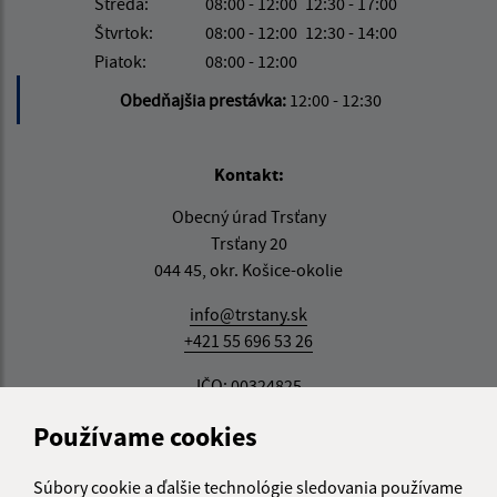
Streda:
08:00 - 12:00
12:30 - 17:00
Štvrtok:
08:00 - 12:00
12:30 - 14:00
Piatok:
08:00 - 12:00
Obedňajšia prestávka:
12:00 - 12:30
Kontakt:
Obecný úrad Trsťany
Trsťany 20
044 45, okr. Košice-okolie
info@trstany.sk
+421 55 696 53 26
IČO: 00324825
Používame cookies
Súbory cookie a ďalšie technológie sledovania používame