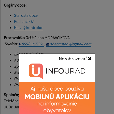
Orgány obce:
Starosta obce
Poslanci OZ
Hlavný kontrolór
Pracovníčka OcÚ:
Elena MORAVČÍKOVÁ
Telefón:
055/6965 326
,
obectrstany@gmail.com
Ekonomický úsek
Nezobrazovať
Administratívny úsek
Správa daní a poplatkov
Evidencia obyvateľstva
Osvedčovanie podpisov a listín
Drobné stavby
Spoločný stavebný úrad Bidovce:
Telefón:
055/6969 401
JUDr. Jaroslav BÓDIŠ - stavebná agenda