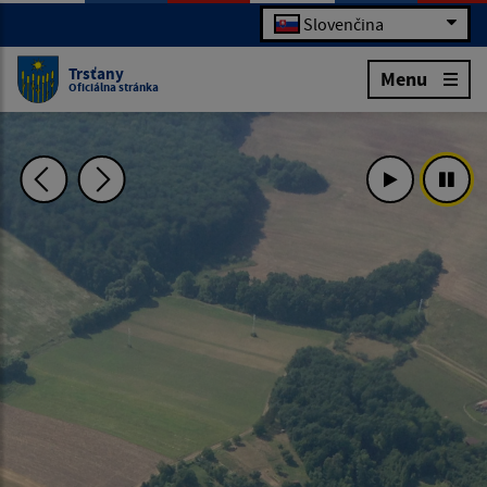
Slovenčina
Trsťany
Menu
Oficiálna stránka