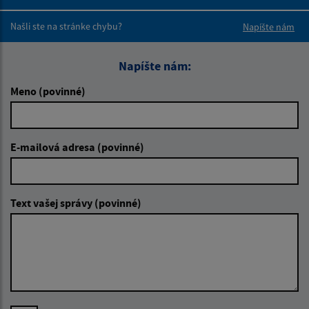
Boli tieto 
Boli 
Našli ste na stránke chybu?
Napíšte nám
Napíšte nám:
Meno (povinné)
E-mailová adresa (povinné)
Text vašej správy (povinné)