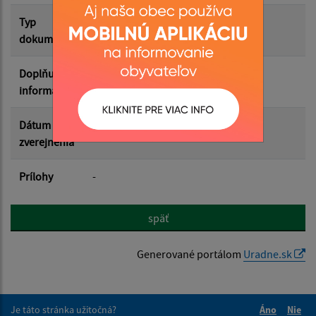
Filtrovať
Reset
Typ
dokumentu
Doplňujúce
informácie
Dátum
zverejnenia
Prílohy
-
späť
Generované portálom
Uradne.sk
Je táto stránka užitočná?
Áno
Nie