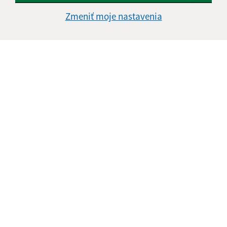
Zmeniť moje nastavenia
Informácie o stránke:
Vyhlásenie o prístupnosti
Autorské práva
Ochrana osobných údajov
Navigácia:
Vytlačiť aktuálnu stránku
Mapa stránok
Cookies
Rýchle odkazy:
Naša obec
História