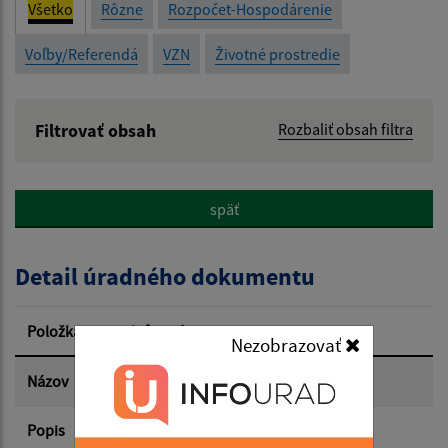
Všetko
Rôzne
Rozpočet-Hospodárenie
Voľby/Referendá
VZN
Životné prostredie
Filtrovať obsah
Rozbaliť obsah filtra
Názov:
späť
Popis:
Detail úradného dokumentu
Dátum zverejnenia od:
Položka
Informácia
Nezobrazovať
Dátum zverejnenia do:
Názov
Popis