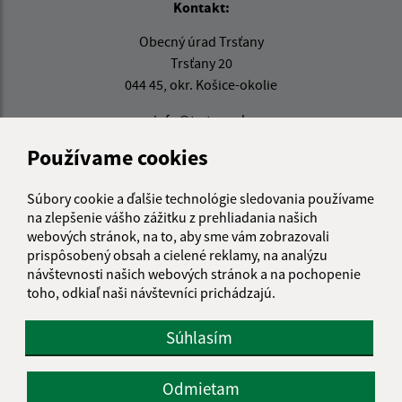
Kontakt:
Obecný úrad Trsťany
Trsťany 20
044 45, okr. Košice-okolie
info@trstany.sk
+421 55 696 53 26
Používame cookies
IČO: 00324825
Súbory cookie a ďalšie technológie sledovania používame
na zlepšenie vášho zážitku z prehliadania našich
webových stránok, na to, aby sme vám zobrazovali
prispôsobený obsah a cielené reklamy, na analýzu
návštevnosti našich webových stránok a na pochopenie
toho, odkiaľ naši návštevníci prichádzajú.
Súhlasím
Odmietam