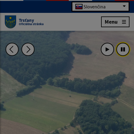
Slovenčina
Trsťany
Menu
Oficiálna stránka