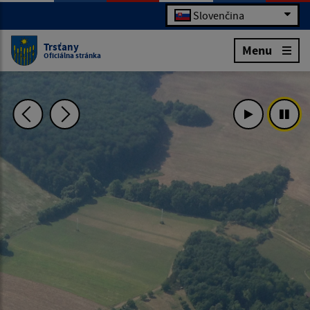
Slovenčina
Trsťany
Menu
Oficiálna stránka