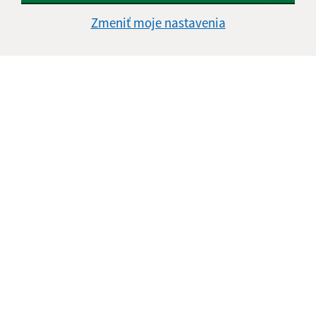
Zmeniť moje nastavenia
Informácie o stránke:
Vyhlásenie o prístupnosti
Autorské práva
Ochrana osobných údajov
Navigácia:
Vytlačiť aktuálnu stránku
Mapa stránok
Cookies
Rýchle odkazy:
Naša obec
História