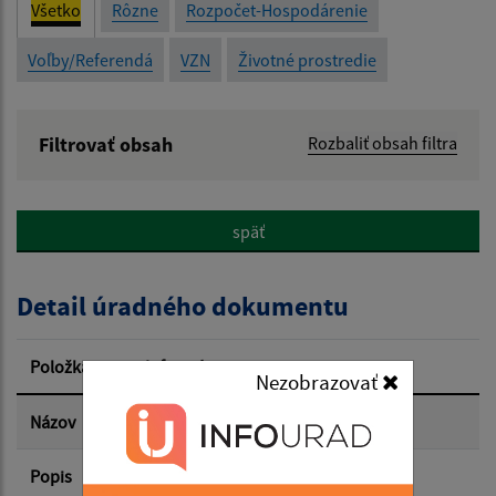
Všetko
Rôzne
Rozpočet-Hospodárenie
Voľby/Referendá
VZN
Životné prostredie
Filtrovať obsah
Rozbaliť obsah filtra
Názov:
späť
Popis:
Detail úradného dokumentu
Dátum zverejnenia od:
Položka
Informácia
Nezobrazovať
Dátum zverejnenia do:
Názov
Popis