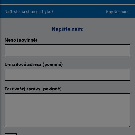
Boli tieto 
Boli 
Našli ste na stránke chybu?
Napíšte nám
Napíšte nám:
Meno (povinné)
E-mailová adresa (povinné)
Text vašej správy (povinné)