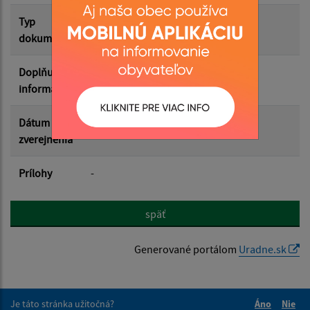
Filtrovať
Reset
Typ
dokumentu
Doplňujúce
informácie
Dátum
zverejnenia
Prílohy
-
späť
Generované portálom
Uradne.sk
Je táto stránka užitočná?
Áno
Nie