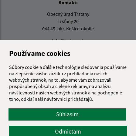
Kontakt:
Obecný úrad Trsťany
Trsťany 20
044 45, okr. Košice-okolie
info@trstany.sk
+421 55 696 53 26
Používame cookies
IČO: 00324825
Súbory cookie a ďalšie technológie sledovania používame
na zlepšenie vášho zážitku z prehliadania našich
webových stránok, na to, aby sme vám zobrazovali
prispôsobený obsah a cielené reklamy, na analýzu
návštevnosti našich webových stránok a na pochopenie
toho, odkiaľ naši návštevníci prichádzajú.
Súhlasím
Odmietam