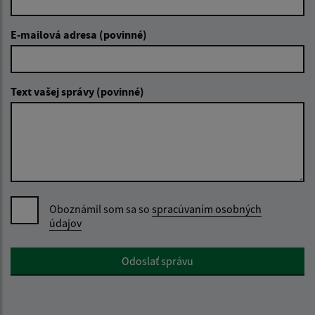
E-mailová adresa (povinné)
Text vašej správy (povinné)
Oboznámil som sa so
spracúvaním osobných
údajov
Google reCaptcha Response
Odoslať správu