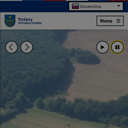
Slovenčina
Trsťany
Menu
Oficiálna stránka