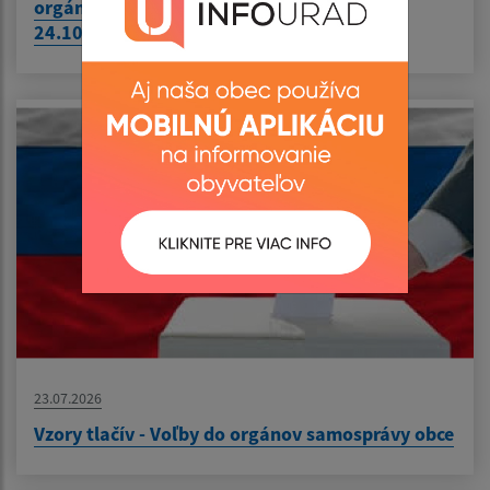
orgánov samosprávneho kraja konané dňa
24.10.2026
23.07.2026
Vzory tlačív - Voľby do orgánov samosprávy obce