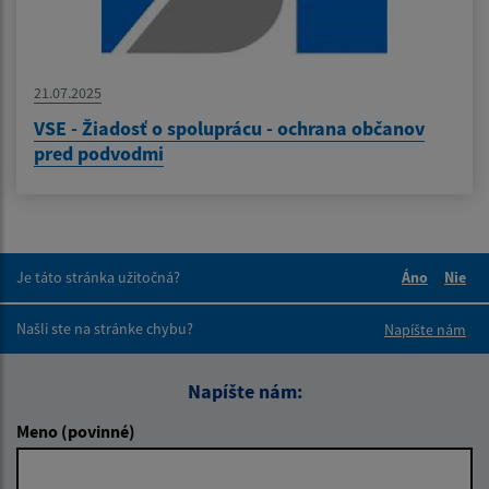
21.07.2025
VSE - Žiadosť o spoluprácu - ochrana občanov
pred podvodmi
Je táto stránka užitočná?
Áno
Nie
Boli tieto 
Boli 
Našli ste na stránke chybu?
Napíšte nám
Napíšte nám:
Meno (povinné)