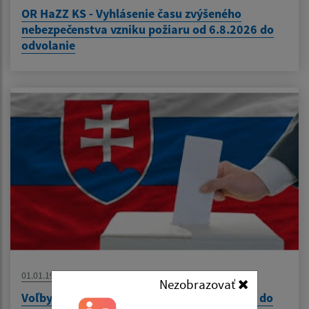
OR HaZZ KS - Vyhlásenie času zvýšeného
nebezpečenstva vzniku požiaru od 6.8.2026 do
odvolanie
01.01.1970
Nezobrazovať
Voľby do orgánov samosprávy obce a Voľby do