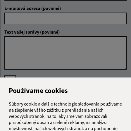
E-mailová adresa (povinné)
Text vašej správy (povinné)
Oboznámil som sa so
spracúvaním osobných
údajov
Používame cookies
Google reCaptcha Response
Odoslať správu
Súbory cookie a ďalšie technológie sledovania používame
na zlepšenie vášho zážitku z prehliadania našich
webových stránok, na to, aby sme vám zobrazovali
prispôsobený obsah a cielené reklamy, na analýzu
návštevnosti našich webových stránok a na pochopenie