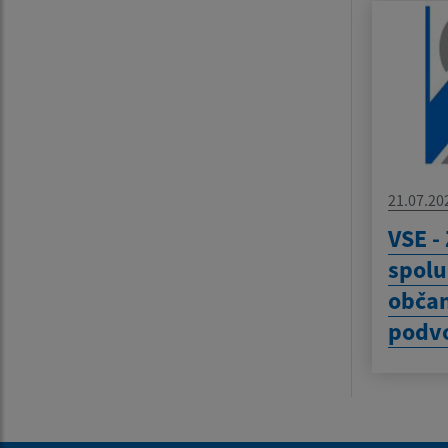
21.07.20
VSE -
spolu
obča
podv