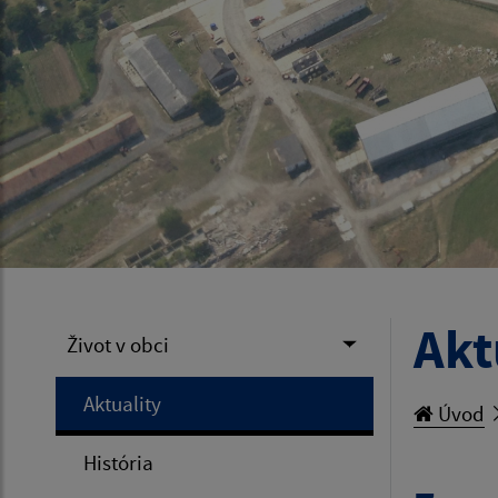
Akt
Život v obci
Aktuality
Úvod
História