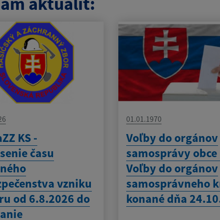
am aktualít:
26
01.01.1970
ZZ KS -
Voľby do orgánov
senie času
samosprávy obce
eného
Voľby do orgánov
pečenstva vzniku
samosprávneho k
ru od 6.8.2026 do
konané dňa 24.10
anie