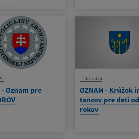
26
14.01.2026
 - Oznam pre
OZNAM - Krúžok í
OROV
tancov pre deti od
rokov