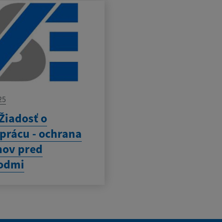
25
 Žiadosť o
prácu - ochrana
nov pred
odmi