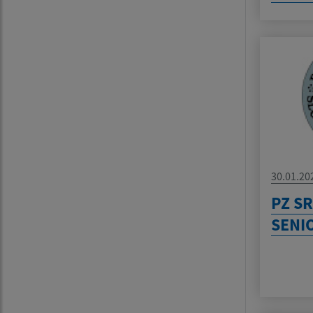
30.01.20
PZ SR
SENI