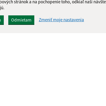
Google reCaptcha Response
bových stránok a na pochopenie toho, odkiaľ naši návšte
Odoslať správu
jú.
Zmeniť moje nastavenia
m
Odmietam