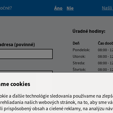
itočné?
Našli
Áno
Nie
Boli tieto informácie pre 
Boli tieto informáci
Úradné hodiny:
Deň
Čas doo
adresa (povinné)
Pondelok:
08:00 - 1
Utorok:
08:00 - 1
Streda:
08:00 - 1
Štvrtok:
08:00 - 1
Piatok:
08:00 - 1
ame cookies
Obedňajšia prestáv
okie a ďalšie technológie sledovania používame na zlepš
 prehliadania našich webových stránok, na to, aby sme v
li prispôsobený obsah a cielené reklamy, na analýzu náv