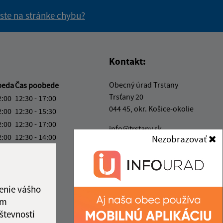
 ste na stránke chybu?
vás užitočné?
e pre vás užitočné?
Kontakt:
Obecný úrad Trsťany
beda
Čas poobede
Trsťany 20
2:00
12:30 - 17:00
044 45, okr. Košice-okolie
2:00
12:30 - 15:30
2:00
12:30 - 17:00
info@trstany.sk
2:00
12:30 - 14:00
Nezobrazovať
+421 55 696 53 26
2:00
IČO: 00324825
ka:
12:00 - 12:30
enie vášho
ám
števnosti