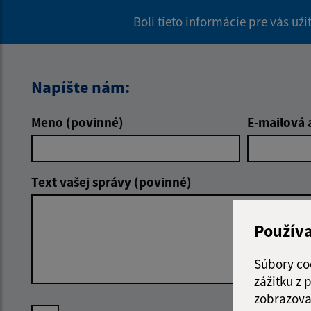
Boli tieto informácie pre vás už
Napíšte nám:
Meno (povinné)
E-mailová 
Text vašej správy (povinné)
Použív
Súbory co
zážitku z
zobrazova