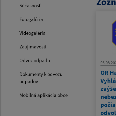
Zozn
Súčasnosť
Fotogaléria
Videogaléria
Zaujímavosti
Odvoz odpadu
06.08.20
OR Ha
Dokumenty k odvozu
Vyhlá
odpadov
zvýš
Mobilná aplikácia obce
nebez
požia
odvol