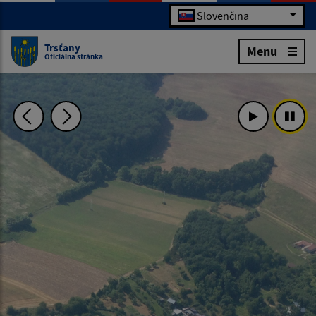
Slovenčina
Trsťany
Menu
Oficiálna stránka