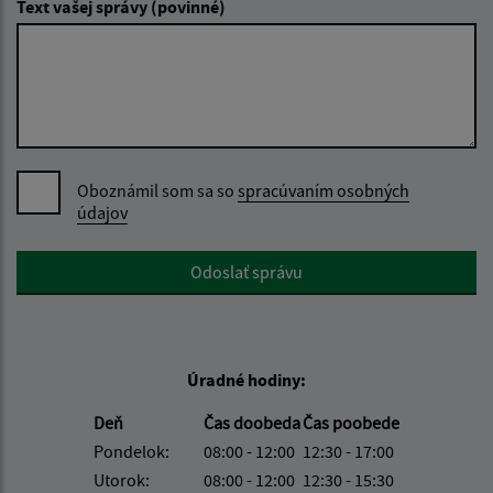
Text vašej správy (povinné)
Oboznámil som sa so
spracúvaním osobných
údajov
Google reCaptcha Response
Odoslať správu
Úradné hodiny:
Deň
Čas doobeda
Čas poobede
Pondelok:
08:00 - 12:00
12:30 - 17:00
Utorok:
08:00 - 12:00
12:30 - 15:30