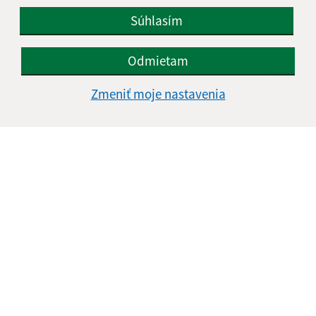
Súhlasím
Odmietam
Zmeniť moje nastavenia
Informácie o stránke:
Vyhlásenie o prístupnosti
Autorské práva
Ochrana osobných údajov
Navigácia:
Vytlačiť aktuálnu stránku
Mapa stránok