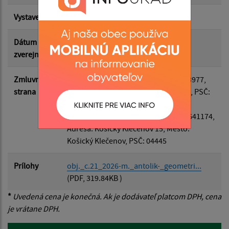
Vystavená
11.06.2026
Suma do:
Dátum
12.06.2026
zverejnenia
Filtrovať
Reset
Zmluvná
Odberateľ
: Obec Bidovce, IČO: 00323977,
strana
Adresa: Bidovce 210, Mesto: Bidovce, PSČ:
04445
Dodávateľ
: Miroslav Antolík, IČO: 37641174,
Adresa: Košický Klečenov 15, Mesto:
Košický Klečenov, PSČ: 04445
Prílohy
obj._c.21_2026-m._antolik-_geometri...
(PDF, 319.84KB )
*
Uvedená cena je konečná. Ak je dodávateľ platcom DPH, cena
je vrátane DPH.