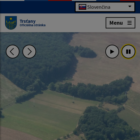
Slovenčina
Trsťany
Menu
Oficiálna stránka