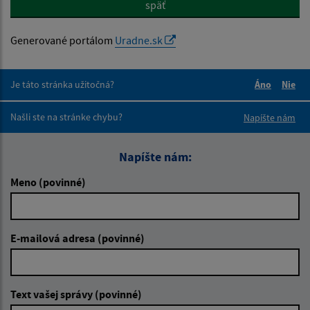
späť
Generované portálom
Uradne.sk
Je táto stránka užitočná?
Áno
Nie
Boli tieto 
Boli 
Našli ste na stránke chybu?
Napíšte nám
Napíšte nám:
Meno (povinné)
E-mailová adresa (povinné)
Text vašej správy (povinné)