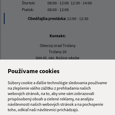
Štvrtok:
08:00 - 12:00
12:30 - 14:00
Piatok:
08:00 - 12:00
Obedňajšia prestávka:
12:00 - 12:30
Kontakt:
Obecný úrad Trsťany
Trsťany 20
044 45, okr. Košice-okolie
info@trstany.sk
Používame cookies
+421 55 696 53 26
Súbory cookie a ďalšie technológie sledovania používame
IČO: 00324825
na zlepšenie vášho zážitku z prehliadania našich
webových stránok, na to, aby sme vám zobrazovali
prispôsobený obsah a cielené reklamy, na analýzu
návštevnosti našich webových stránok a na pochopenie
toho, odkiaľ naši návštevníci prichádzajú.