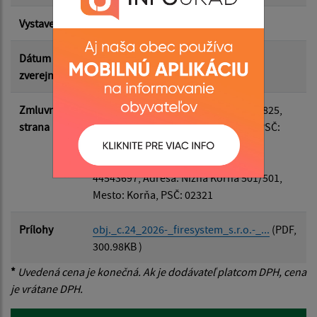
Vystavená
08.06.2026
Suma do:
Dátum
17.06.2026
zverejnenia
Filtrovať
Reset
Zmluvná
Odberateľ
: Obec Trsťany, IČO: 00324825,
strana
Adresa: Trsťany 20, Mesto: Trsťany, PSČ:
04445
Dodávateľ
: Firesystem, s. r. o., IČO:
44543697, Adresa: Nižná Korňa 501/501,
Mesto: Korňa, PSČ: 02321
Prílohy
obj._c.24_2026-_firesystem_s.r.o.-_...
(PDF,
300.98KB )
*
Uvedená cena je konečná. Ak je dodávateľ platcom DPH, cena
je vrátane DPH.