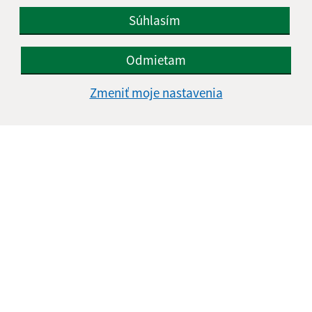
Súhlasím
Odmietam
Zmeniť moje nastavenia
Informácie o stránke:
Vyhlásenie o prístupnosti
Autorské práva
Ochrana osobných údajov
Navigácia:
Vytlačiť aktuálnu stránku
Mapa stránok