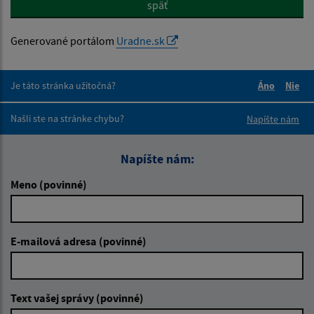
späť
Generované portálom
Uradne.sk
Je táto stránka užitočná?
Áno
Nie
Boli tieto 
Boli 
Našli ste na stránke chybu?
Napíšte nám
Napíšte nám:
Meno (povinné)
E-mailová adresa (povinné)
Text vašej správy (povinné)