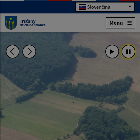
Slovenčina
Trsťany
Menu
Oficiálna stránka