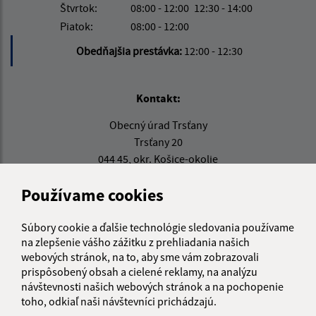
Štvrtok:
08:00 - 12:00
12:30 - 14:00
Piatok:
08:00 - 12:00
Obedňajšia prestávka:
12:00 - 12:30
Kontakt:
Obecný úrad Trsťany
Trsťany 20
044 45, okr. Košice-okolie
info@trstany.sk
Používame cookies
+421 55 696 53 26
Súbory cookie a ďalšie technológie sledovania používame
IČO: 00324825
na zlepšenie vášho zážitku z prehliadania našich
webových stránok, na to, aby sme vám zobrazovali
prispôsobený obsah a cielené reklamy, na analýzu
návštevnosti našich webových stránok a na pochopenie
toho, odkiaľ naši návštevníci prichádzajú.