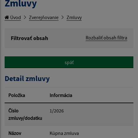
Zmluvy
Úvod
Zverejňovanie
Zmluvy
Filtrovať obsah
Rozbaliť obsah filtra
Hľadaný výraz:
späť
Hľadať v:
Detail zmluvy
Typ dátumu:
Položka
Informácia
Dátum od:
Číslo
1/2026
zmluvy/dodatku
Dátum do:
Názov
Kúpna zmluva