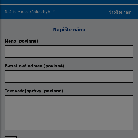
Boli tieto 
Boli 
Našli ste na stránke chybu?
Napíšte nám
Napíšte nám:
Meno (povinné)
E-mailová adresa (povinné)
Text vašej správy (povinné)