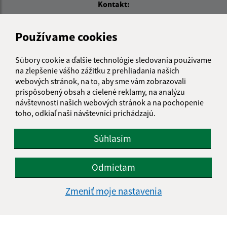
Kontakt:
Obecný úrad Trsťany
Používame cookies
Trsťany 20
044 45, okr. Košice-okolie
Súbory cookie a ďalšie technológie sledovania používame
info@trstany.sk
na zlepšenie vášho zážitku z prehliadania našich
+421 55 696 53 26
webových stránok, na to, aby sme vám zobrazovali
prispôsobený obsah a cielené reklamy, na analýzu
IČO: 00324825
návštevnosti našich webových stránok a na pochopenie
toho, odkiaľ naši návštevníci prichádzajú.
Súhlasím
Odmietam
Zmeniť moje nastavenia