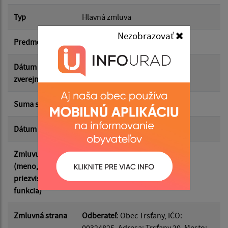
Typ
Hlavná zmluva
Suma od:
Nezobrazovať
Predmet
Nákup traktora a príslušenstva
Suma do:
Dátum
08.04.2026
zverejnenia
Typ:
Suma s DPH*
32 793.00 €
Dátum uzavretia
08.04.2026
Filtrovať
Reset
Zmluvu uzavrel
Ing. Rudolf Pupala, starosta
(meno,
priezvisko,
funkcia)
Zmluvná strana
Odberateľ
: Obec Trsťany, IČO:
00324825, Adresa: Trsťany 20, Mesto: