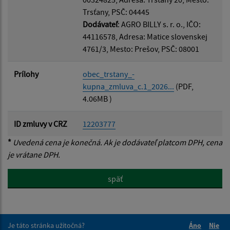
Trsťany, PSČ: 04445
Dodávateľ
: AGRO BILLY s. r. o., IČO:
44116578, Adresa: Matice slovenskej
4761/3, Mesto: Prešov, PSČ: 08001
Prílohy
obec_trstany_-
kupna_zmluva_c.1_2026...
(PDF,
4.06MB )
ID zmluvy v CRZ
12203777
*
Uvedená cena je konečná. Ak je dodávateľ platcom DPH, cena
je vrátane DPH.
späť
Je táto stránka užitočná?
Áno
Nie