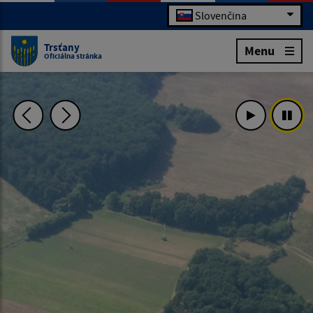
Slovenčina
Trsťany
Menu
Oficiálna stránka