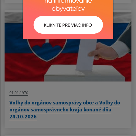
01.01.1970
Voľby do orgánov samosprávy obce a Voľby do
orgánov samosprávneho kraja konané dňa
24.10.2026