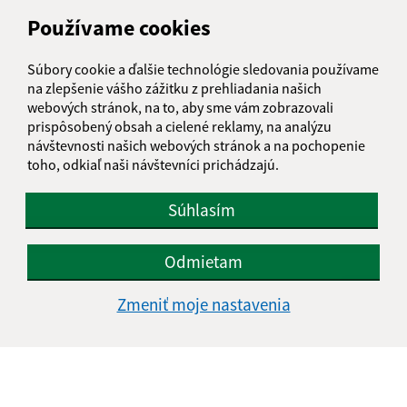
Text vašej správy (povinné)
Používame cookies
Súbory cookie a ďalšie technológie sledovania používame
na zlepšenie vášho zážitku z prehliadania našich
webových stránok, na to, aby sme vám zobrazovali
prispôsobený obsah a cielené reklamy, na analýzu
návštevnosti našich webových stránok a na pochopenie
toho, odkiaľ naši návštevníci prichádzajú.
Oboznámil som sa so
spracúvaním osobných
údajov
Súhlasím
Google reCaptcha Response
Odoslať správu
Odmietam
Zmeniť moje nastavenia
Úradné hodiny:
Deň
Čas doobeda
Čas poobede
Pondelok:
08:00 - 12:00
12:30 - 17:00
Utorok:
08:00 - 12:00
12:30 - 15:30