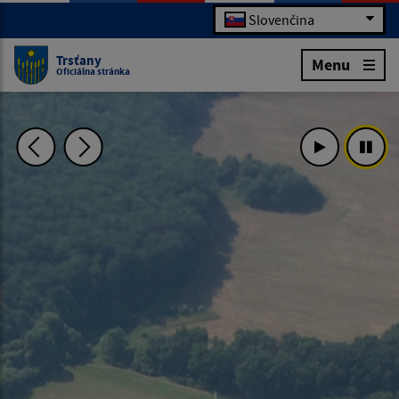
Slovenčina
Trsťany
Menu
Oficiálna stránka