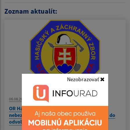
Zoznam aktualít:
Nezobrazovať
06.08.2026
OR HaZZ KS - Vyhlásenie času zvýšeného
nebezpečenstva vzniku požiaru od 6.8.2026 do
odvolanie