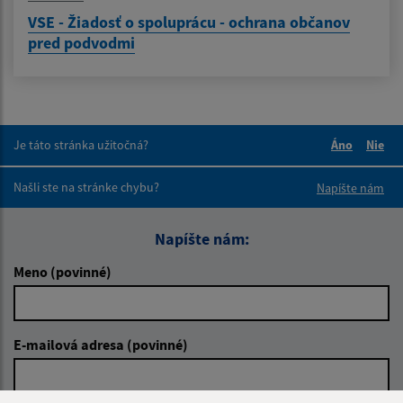
VSE - Žiadosť o spoluprácu - ochrana občanov
pred podvodmi
Je táto stránka užitočná?
Áno
Nie
Boli tieto 
Boli 
Našli ste na stránke chybu?
Napíšte nám
Napíšte nám:
Meno (povinné)
E-mailová adresa (povinné)