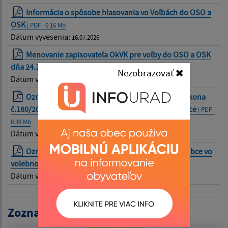
Informácia o spôsobe hlasovania vo Voľbách do OSO a
OSK
| PDF | 0.16 Mb
Dátum vyvesenia:
16.07.2026
Menovanie zapisovateľa OkVK pre voľby do OSO a OSK
dňa 24.10.2026
| PDF | 0.34 Mb
Nezobrazovať
Dátum vyvesenia:
16.07.2026
Oznámenie o počte obyvateľov obce v zmysle zákona
č.180/2014 Z.z. pre voľby do orgánov samosprávy obce
| PDF |
0.39 Mb
Dátum vyvesenia:
16.07.2026
Oznámenie o rozsahu výkonu funkcie starostu obce vo
volebnom období 2026-2030
| PDF | 0.32 Mb
Dátum vyvesenia:
16.07.2026
Zoznam aktualít: