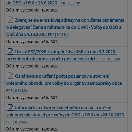
do OSO a OSK z 23.6.2026
| PDF | 0.17 Mb
Dátum vyvesenia:
16.07.2026
Zverejnenie e-mailovej adresy na doručenie oznámenia
o delegovaní člena a náhradníka do OkVK - Voľby do OSO a
OSK dňa 24.10.2026
| PDF | 0.08 Mb
Dátum vyvesenia:
16.07.2026
Uzn. č.567/2026 zastupiteľstva KSK zo dňa 6.7.2026 -
určenie vol. obvodov a počtu poslancov v nich
| PDF | 0.15 Mb
Dátum vyvesenia:
22.07.2026
Oznámenie o určení počtu poslancov a utvorení
volebného obvodu pre voľby do orgánov samosprávy obce
|
PDF | 0.37 Mb
Dátum vyvesenia:
16.07.2026
Informácia o utvorení volebného okrsku a určení
volebnej miestnosti pre voľby do OSO a OSK dňa 24.10.2026
|
PDF | 0.34 Mb
Dátum vyvesenia:
16.07.2026