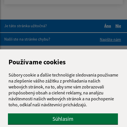
Je táto stránka užitočná?
Áno
Nie
Boli tieto 
Boli 
Našli ste na stránke chybu?
Napíšte nám
Napíšte nám:
Používame cookies
Meno (povinné)
Súbory cookie a ďalšie technológie sledovania používame
na zlepšenie vášho zážitku z prehliadania našich
webových stránok, na to, aby sme vám zobrazovali
E-mailová adresa (povinné)
prispôsobený obsah a cielené reklamy, na analýzu
návštevnosti našich webových stránok a na pochopenie
toho, odkiaľ naši návštevníci prichádzajú.
Text vašej správy (povinné)
Súhlasím