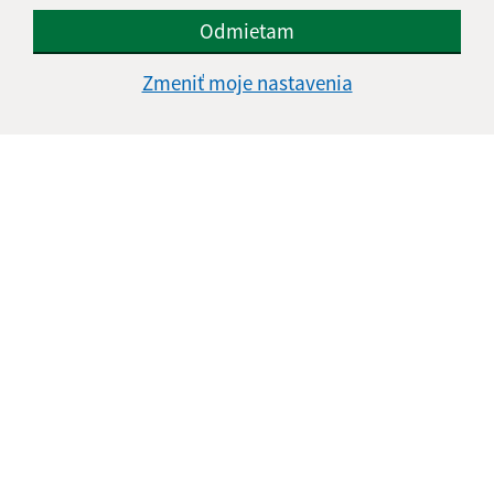
Odmietam
Zmeniť moje nastavenia
Oboznámil som sa so
spracúvaním osobných
údajov
Google reCaptcha Response
Odoslať správu
Úradné hodiny:
Deň
Čas doobeda
Čas poobede
Pondelok:
08:00 - 12:00
12:30 - 17:00
Utorok:
08:00 - 12:00
12:30 - 15:30
Streda:
08:00 - 12:00
12:30 - 17:00
Štvrtok:
08:00 - 12:00
12:30 - 14:00