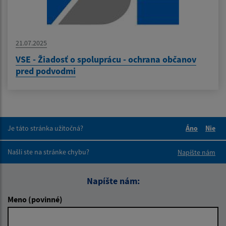
21.07.2025
VSE - Žiadosť o spoluprácu - ochrana občanov
pred podvodmi
Je táto stránka užitočná?
Áno
Nie
Boli tieto 
Boli 
Našli ste na stránke chybu?
Napíšte nám
Napíšte nám:
Meno (povinné)