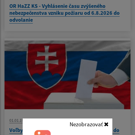
OR HaZZ KS - Vyhlásenie času zvýšeného
nebezpečenstva vzniku požiaru od 6.8.2026 do
odvolanie
01.01.1970
Nezobrazovať
Voľby do orgánov samosprávy obce a Voľby do