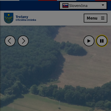
Slovenčina
Trsťany
Menu
Oficiálna stránka