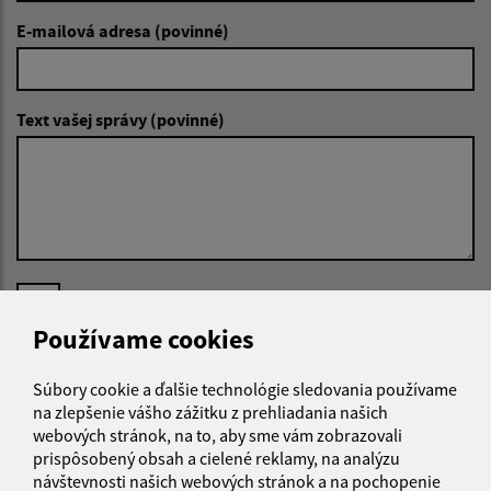
E-mailová adresa (povinné)
Text vašej správy (povinné)
Oboznámil som sa so
spracúvaním osobných
údajov
Používame cookies
Google reCaptcha Response
Odoslať správu
Súbory cookie a ďalšie technológie sledovania používame
na zlepšenie vášho zážitku z prehliadania našich
webových stránok, na to, aby sme vám zobrazovali
prispôsobený obsah a cielené reklamy, na analýzu
návštevnosti našich webových stránok a na pochopenie