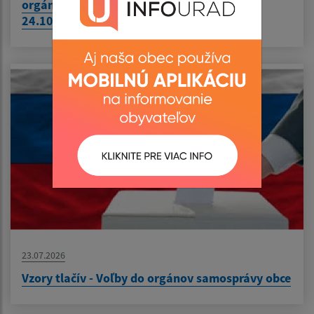
orgánov samosprávneho kraja konané dňa
24.10.2026
23.07.2026
Vzory tlačív - Voľby do orgánov samosprávy obce