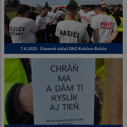
7.6.2025 - Územná súťaž DHZ Kokšov-Bakša