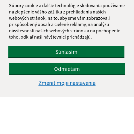
Súbory cookie a ďalšie technológie sledovania používame
na zlepšenie vášho zážitku z prehliadania našich
webových stránok, na to, aby sme vám zobrazovali
prispôsobený obsah a cielené reklamy, na analýzu
návštevnosti našich webových stránok a na pochopenie
3.6.2023 - Deň detí
toho, odkiaľ naši návštevníci prichádzajú.
Súhlasím
Odmietam
Zmeniť moje nastavenia
16.10.2022 - Stretnutie seniorov