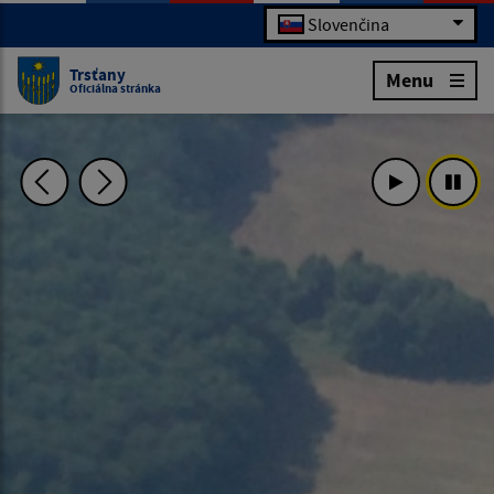
Slovenčina
Trsťany
Menu
Oficiálna stránka