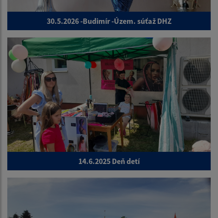
30.5.2026 -Budimír -Územ. súťaž DHZ
14.6.2025 Deň detí