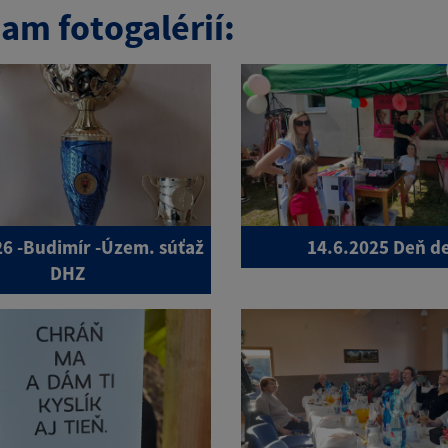
am fotogalérií:
26 -Budimír -Územ. súťaž
14.6.2025 Deň de
DHZ