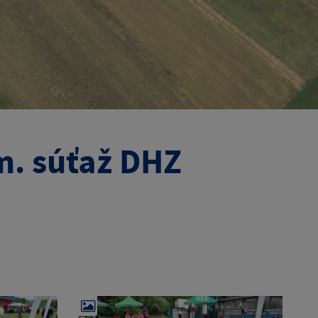
m. súťaž DHZ