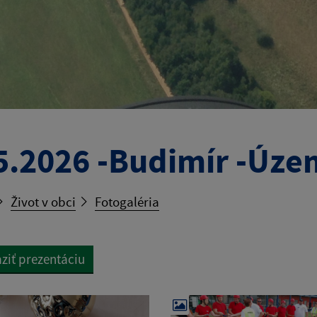
5.2026 -Budimír -Úze
Život v obci
Fotogaléria
ziť prezentáciu