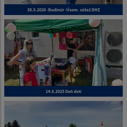
30.5.2026 -Budimír -Územ. súťaž DHZ
14.6.2025 Deň detí