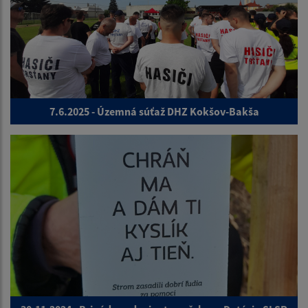
7.6.2025 - Územná súťaž DHZ Kokšov-Bakša