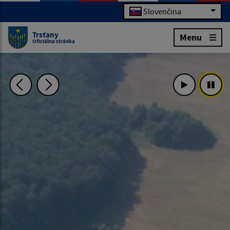
Slovenčina
Trsťany
Menu
Oficiálna stránka