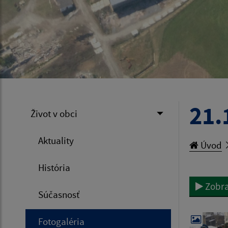
21.
Život v obci
Aktuality
Úvod
História
Zobra
Súčasnosť
Fotogaléria