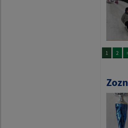
1
2
Zozn