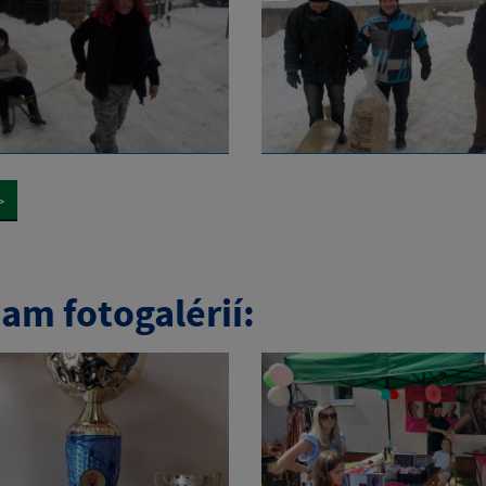
>
am fotogalérií: